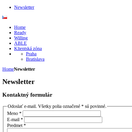
Newsletter
Home
Ready
Willing
ABLE
Klientská zóna
Praha
Bratislava
Home
Newsletter
Newsletter
Kontaktný formulár
Odoslať e-mail. Všetky polia označené * sú povinné.
Meno
*
E-mail
*
Predmet
*