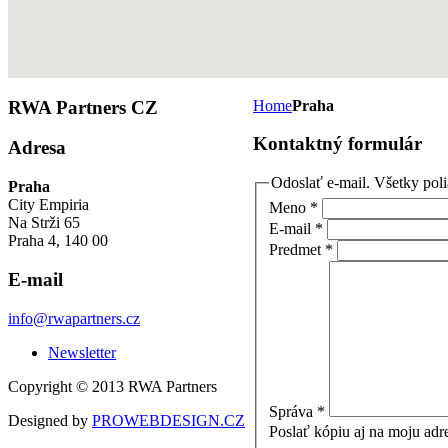
RWA
Partners CZ
Home
Praha
Kontaktný formulár
Adresa
Odoslať e-mail. Všetky pol
Praha
City Empiria
Meno
*
Na Strži 65
E-mail
*
Praha 4, 140 00
Predmet
*
E-mail
info@rwapartners.cz
Newsletter
Copyright © 2013 RWA Partners
Správa
*
Designed by
PROWEBDESIGN.CZ
Poslať kópiu aj na moju adr