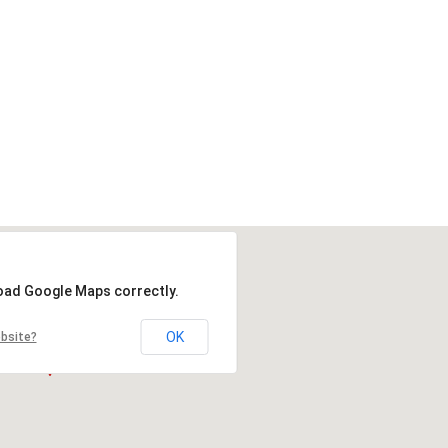
load Google Maps correctly.
OK
ebsite?