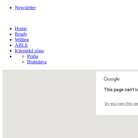
Newsletter
Home
Ready
Willing
ABLE
Klientská zóna
Praha
Bratislava
This page can't 
Do you own this w