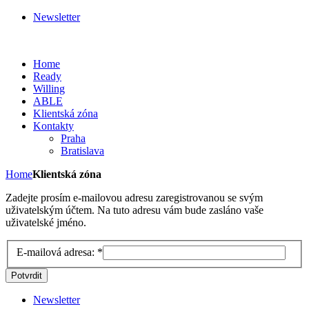
Newsletter
Home
Ready
Willing
ABLE
Klientská zóna
Kontakty
Praha
Bratislava
Home
Klientská zóna
Zadejte prosím e-mailovou adresu zaregistrovanou se svým
uživatelským účtem. Na tuto adresu vám bude zasláno vaše
uživatelské jméno.
E-mailová adresa:
*
Potvrdit
Newsletter